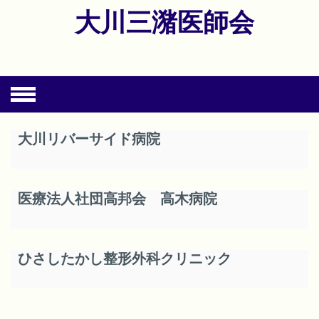
Skip
大川三潴医師会
to
content
大川リバーサイド病院
医療法人社団高邦会 高木病院
ひさしたかし整形外科クリニック