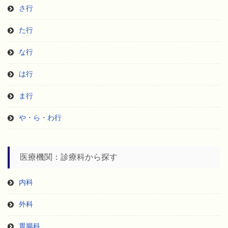
さ行
た行
な行
は行
ま行
や・ら・わ行
医療機関：診療科から探す
内科
外科
胃腸科